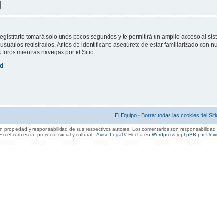
Registrarte tomará solo unos pocos segundos y te permitirá un amplio acceso al sis
suarios registrados. Antes de identificarte asegúrete de estar familiarizado con nu
s foros mientras navegas por el Sitio.
ad
El Equipo
•
Borrar todas las cookies del Siti
 propiedad y responsabilidad de sus respectivos autores. Los comentarios son responsabilidad 
xcel.com es un proyecto social y cultural -
Aviso Legal
// Hecha en
Wordpress
y
phpBB
por
Univ