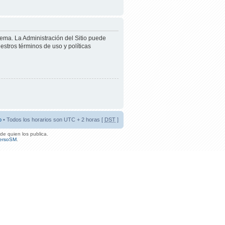
tema. La Administración del Sitio puede
estros términos de uso y políticas
o
• Todos los horarios son UTC + 2 horas [
DST
]
de quien los publica.
ersoSM
.