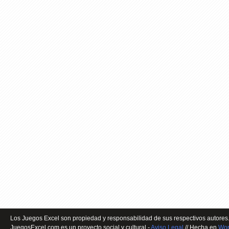
Los Juegos Excel son propiedad y responsabilidad de sus respectivos autores.
JuegosExcel.com es un proyecto social y cultural -
Aviso Legal
// Hecha en
Wor