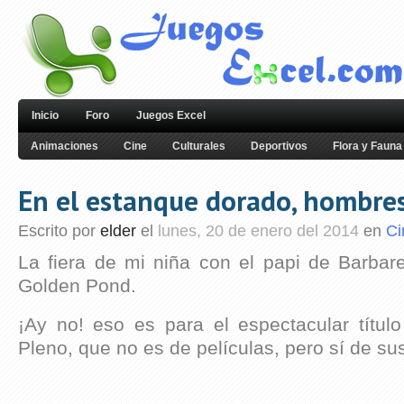
Inicio
Foro
Juegos Excel
Animaciones
Cine
Culturales
Deportivos
Flora y Fauna
En el estanque dorado, hombre
Escrito por
elder
el
lunes, 20 de enero del 2014
en
Ci
La fiera de mi niña con el papi de Barbar
Golden Pond.
¡Ay no! eso es para el espectacular títul
Pleno, que no es de películas, pero sí de su