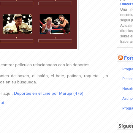
Univer
Una n
encontr
seguir 
Actual
directa
sobre e
Esperam
For
ncontrar películas relacionadas con los deportes.
Progra
ntes de boxeo, el balón, el bate, patines, raqueta…, o
Pinaco
amos en su búsqueda.
Nosot
er aquí:
Deportes en el cine por Maruja (476)
.
Azul p
uí
Progra
Sígue