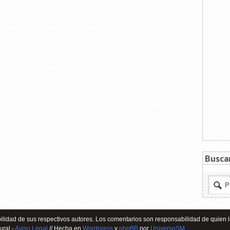
Busca
lidad de sus respectivos autores. Los comentarios son responsabilidad de quien l
ural -
Aviso Legal
// Hecha en
Wordpress
y
phpBB
por
UniversoSM
.