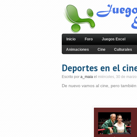
Inicio
Foro
Juegos Excel
Animaciones
Cine
Culturales
Deportes en el cin
Escrito por
a_maia
el
miércoles, 30 de marzo
De nuevo vamos al cine, pero también p