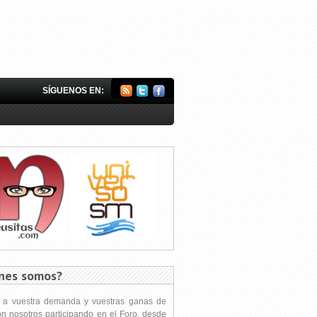
SÍGUENOS EN:
nes somos?
s a vuestra demanda y vuestras ganas de
on nosotros participando en el Foro, desde