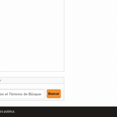
r
os publica.