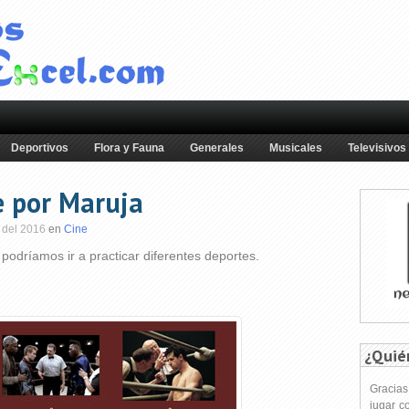
Deportivos
Flora y Fauna
Generales
Musicales
Televisivos
e por Maruja
 del 2016
en
Cine
odríamos ir a practicar diferentes deportes.
¿Quié
Gracia
jugar c