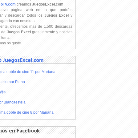
soTV.com
creamos
JuegosExcel.com
.
ueva página web en la que podréis
ar y descargar todos los
Juegos Excel
y
jugando con nosotros.
mente, ofrecemos más de 1.500 descargas
s de
Juegos Excel
gratuitamente y noticias
l tema.
os os guste.
o JuegosExcel.com
ma doble de cine 11 por Mariana
teca por Pleno
r@s
or Blancaestela
ma doble de cine 8 por Mariana
nos en Facebook