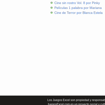
Cine sin rostro Vol. 8 por Pinky
Películas 1 palabra por Mariana
Cine de Terror por Blanca Estela
Los Juegos Excel son propiedad y responsabi
JuegosExcel.com es un proyecto social y cult