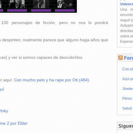
Univer
Una n
encontr
seguir 
100 personajes de ficción, pero no nos lo pondrá
Actual
directa
sobre e
s despinten, realmente parece que alguno haga años que
Esperam
For
ucas) y ver si somos capaces de descubrirlos.
Con el
Azul p
er aquí:
Con mucho pelo y ha rape por Oti (484)
.
uí
Jinete
Pérez 
Salud
Pinky
ame 2 por Elder
Sígue