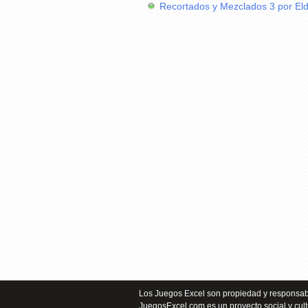
Recortados y Mezclados 3 por El
Los Juegos Excel son propiedad y responsabi
JuegosExcel.com es un proyecto social y cult