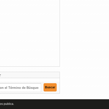
r
os publica.