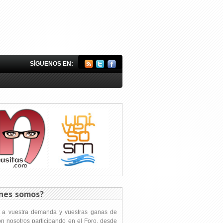
SÍGUENOS EN:
nes somos?
s a vuestra demanda y vuestras ganas de
on nosotros participando en el Foro, desde