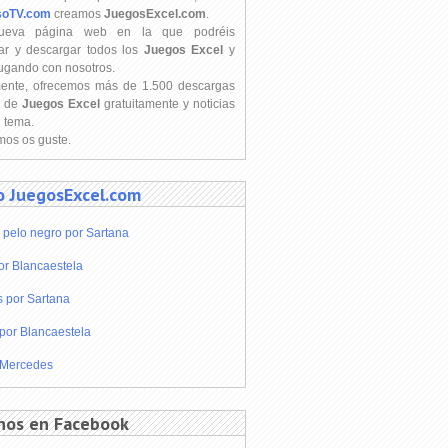
soTV.com
creamos
JuegosExcel.com
.
ueva página web en la que podréis
ar y descargar todos los
Juegos Excel
y
jugando con nosotros.
mente, ofrecemos más de 1.500 descargas
s de
Juegos Excel
gratuitamente y noticias
l tema.
os os guste.
o JuegosExcel.com
 pelo negro por Sartana
or Blancaestela
s por Sartana
por Blancaestela
 Mercedes
nos en Facebook