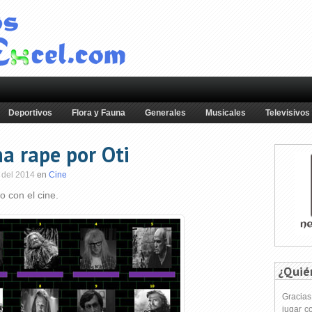
Deportivos
Flora y Fauna
Generales
Musicales
Televisivos
a rape por Oti
 del 2014
en
Cine
o con el cine.
¿Quié
Gracia
jugar c