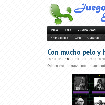
Inicio
Foro
Juegos Excel
Animaciones
Cine
Culturales
Con mucho pelo y h
Escrito por
a_maia
el
miércoles, 26 de marzo
Oti nos trae un nuevo juego relacionad