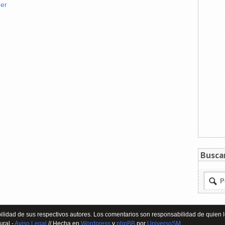
der
Busca
lidad de sus respectivos autores. Los comentarios son responsabilidad de quien l
ural -
Aviso Legal
// Hecha en
Wordpress
y
phpBB
por
UniversoSM
.