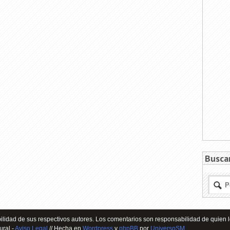
Busca
lidad de sus respectivos autores. Los comentarios son responsabilidad de quien l
ural -
Aviso Legal
// Hecha en
Wordpress
y
phpBB
por
UniversoSM
.