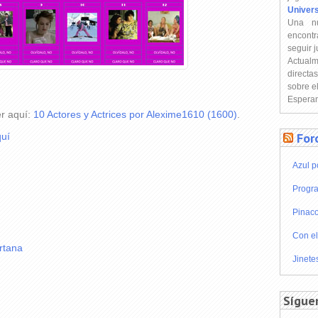
Univer
Una n
encontr
seguir 
Actual
directa
sobre e
Esperam
er aquí:
10 Actores y Actrices por Alexime1610 (1600)
.
For
uí
Azul p
Progra
Pinaco
Con el
rtana
Jinete
Sígue