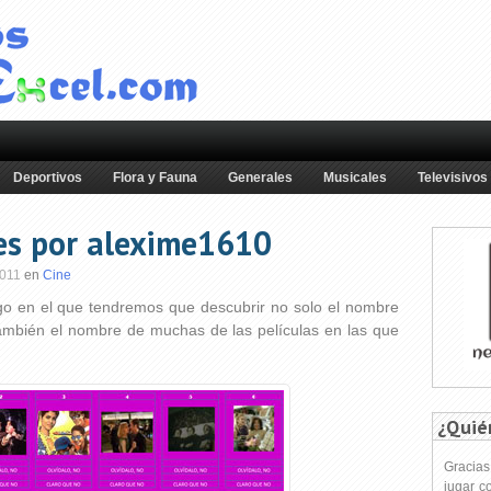
Deportivos
Flora y Fauna
Generales
Musicales
Televisivos
ces por alexime1610
2011
en
Cine
o en el que tendremos que descubrir no solo el nombre
también el nombre de muchas de las películas en las que
¿Quié
Gracia
jugar c