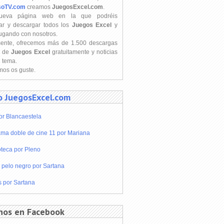
soTV.com
creamos
JuegosExcel.com
.
ueva página web en la que podréis
ar y descargar todos los
Juegos Excel
y
jugando con nosotros.
mente, ofrecemos más de 1.500 descargas
s de
Juegos Excel
gratuitamente y noticias
l tema.
os os guste.
o JuegosExcel.com
or Blancaestela
ma doble de cine 11 por Mariana
teca por Pleno
 pelo negro por Sartana
s por Sartana
nos en Facebook