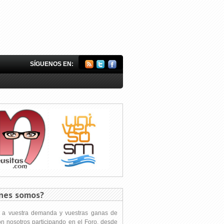
SÍGUENOS EN:
nes somos?
s a vuestra demanda y vuestras ganas de
on nosotros participando en el Foro, desde