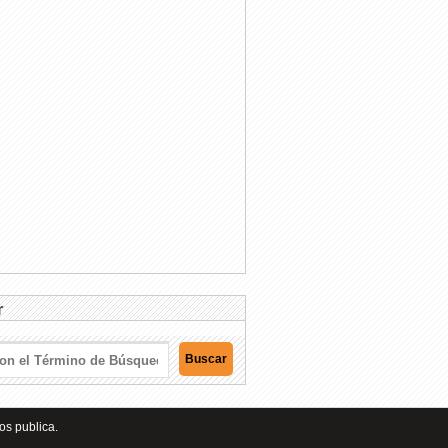
r
os publica.