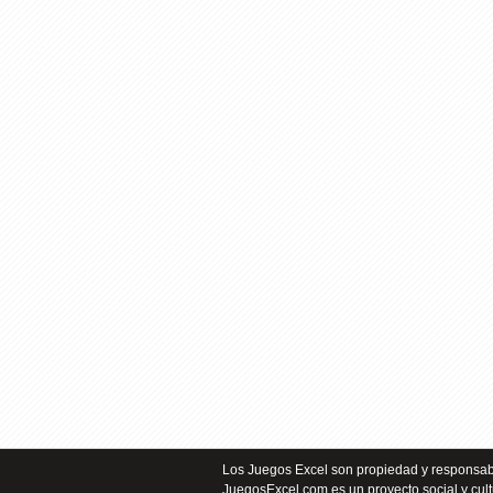
Los Juegos Excel son propiedad y responsabi
JuegosExcel.com es un proyecto social y cult