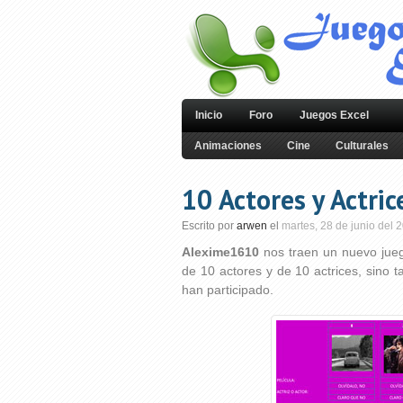
Inicio
Foro
Juegos Excel
Animaciones
Cine
Culturales
10 Actores y Actri
Escrito por
arwen
el
martes, 28 de junio del 
Alexime1610
nos traen un nuevo jueg
de 10 actores y de 10 actrices, sino 
han participado.